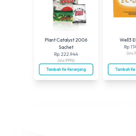
Plant Catalyst 2006
Well3 
Rp 17
Sachet
(inc 
Rp 222.944
(inc PPN)
Tambah Ke Keranjang
Tambah Ke