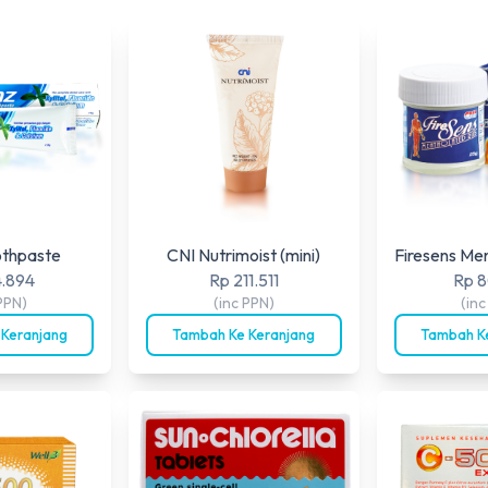
othpaste
CNI Nutrimoist (mini)
Firesens Me
4.894
Rp 211.511
Rp 8
PPN)
(inc PPN)
(in
 Keranjang
Tambah Ke Keranjang
Tambah Ke