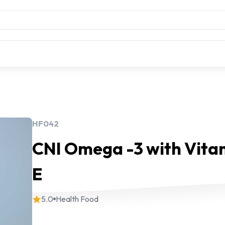
HF042
CNI Omega -3 with Vita
E
5.0
Health Food