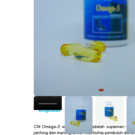
Ringkasan
Review
CNI Omega-3 with Vitamin E adalah suplemen yan
jantung dan meningkatkan elastisitas pembuluh darah.