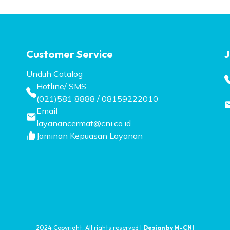
Customer Service
J
Unduh Catalog
Hotline/ SMS
(021)581 8888 / 08159222010
Email
layanancermat@cni.co.id
Jaminan Kepuasan Layanan
2024 Copyright. All rights reserved |
Design by M-CNI