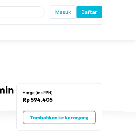
Masuk
Daftar
min
Harga (inc PPN)
Rp 594.405
Tambahkan ke keranjang