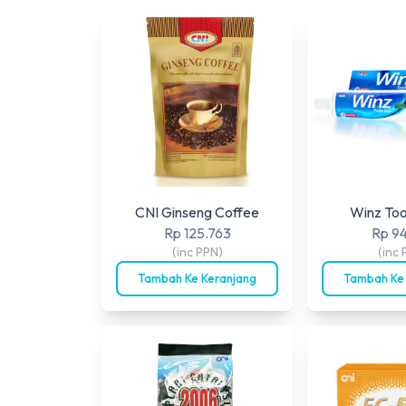
CNI Ginseng Coffee
Winz To
Rp 125.763
Rp 9
(inc PPN)
(inc 
Tambah Ke Keranjang
Tambah Ke