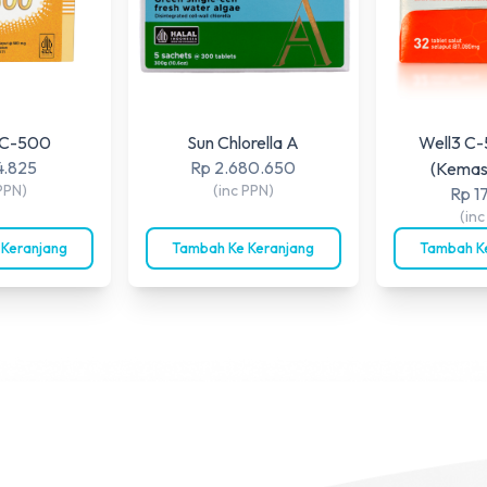
EC-500
Sun Chlorella A
Well3 C-
4.825
Rp 2.680.650
(Kemas
PPN)
(inc PPN)
Rp 1
(in
 Keranjang
Tambah Ke Keranjang
Tambah Ke