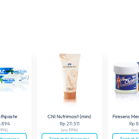
othpaste
CNI Nutrimoist (mini)
Firesens Me
4.894
Rp 211.511
Rp 8
PPN)
(inc PPN)
(in
 Keranjang
Tambah Ke Keranjang
Tambah Ke