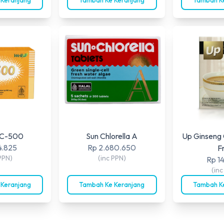
EC-500
Sun Chlorella A
Up Ginseng 
4.825
Rp 2.680.650
F
PPN)
(inc PPN)
Rp 1
(in
 Keranjang
Tambah Ke Keranjang
Tambah Ke