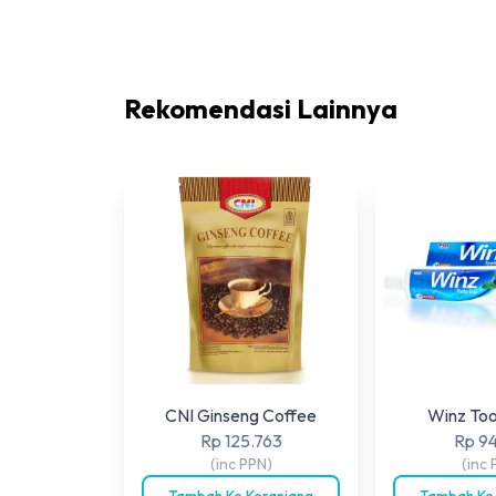
Rekomendasi Lainnya
CNI Ginseng Coffee
Winz To
Rp 125.763
Rp 9
(inc PPN)
(inc 
Tambah Ke Keranjang
Tambah Ke