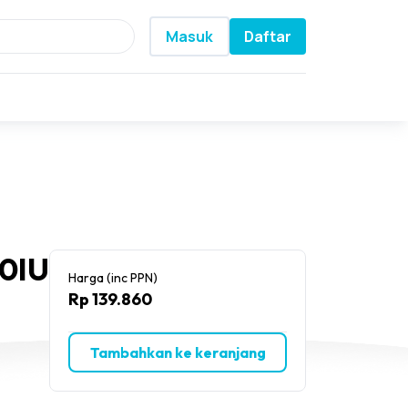
Masuk
Daftar
00IU
Harga (inc PPN)
Rp 139.860
Tambahkan ke keranjang