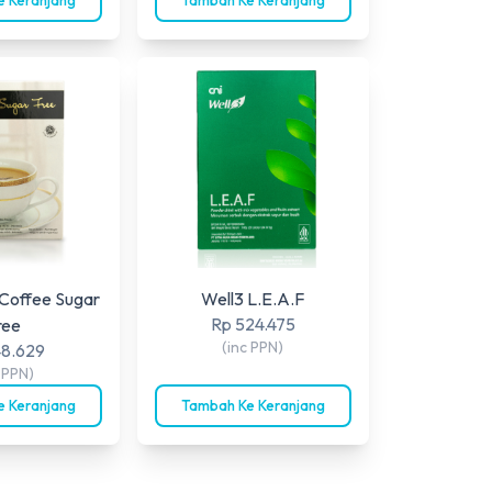
Coffee Sugar
Well3 L.E.A.F
Rp 524.475
ree
(inc PPN)
48.629
c PPN)
 Keranjang
Tambah Ke Keranjang