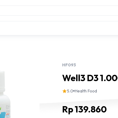
HF093
Well3 D3 1.0
5.0
Health Food
Rp 139.860